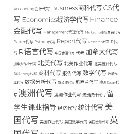
CS代
Business商科代写
Accounting会计代写
Finance
写
Economics经济学代写
金融代写
Management管理代写
Marketing市场营销代写
Report代写
Paper代写
R代
Python代写
Research代写
R语言代写
加拿大代写
写
代考
中国香港代写
北美代写
北美作业代写
北美统计代写
加拿大作业代写
数学代写
商科代写
报告代写
商科Essay代写
数学作
数据分析代写
新西兰代写
澳洲Essay代
业代写
新加坡代写
澳洲代写
留
澳洲作业代写
澳洲统计代写
写
美
学生课业指导
统计代写
经济代写
国代写
英
美国作业代写
美国数学代写
美国金融代写
国代写