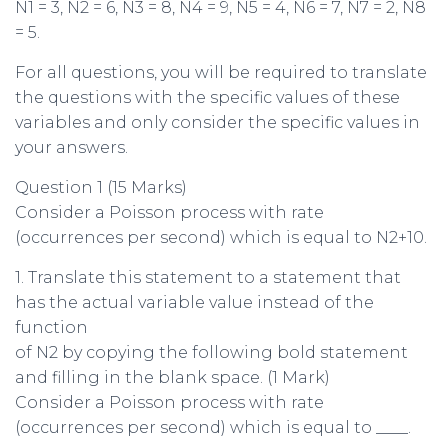
N1 = 3, N2 = 6, N3 = 8, N4 = 9, N5 = 4, N6 = 7, N7 = 2, N8
= 5.
For all questions, you will be required to translate
the questions with the specific values of these
variables and only consider the specific values in
your answers.
Question 1 (15 Marks)
Consider a Poisson process with rate
(occurrences per second) which is equal to N2+10.
1. Translate this statement to a statement that
has the actual variable value instead of the
function
of N2 by copying the following bold statement
and filling in the blank space. (1 Mark)
Consider a Poisson process with rate
(occurrences per second) which is equal to ____.