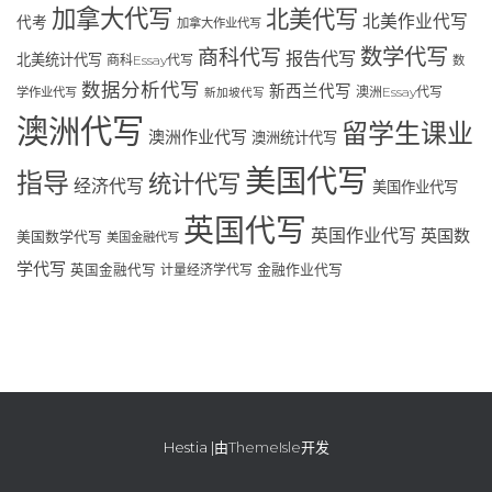
加拿大代写
北美代写
北美作业代写
代考
加拿大作业代写
数学代写
商科代写
报告代写
北美统计代写
商科Essay代写
数
数据分析代写
新西兰代写
澳洲Essay代写
学作业代写
新加坡代写
澳洲代写
留学生课业
澳洲作业代写
澳洲统计代写
美国代写
指导
统计代写
经济代写
美国作业代写
英国代写
英国作业代写
英国数
美国数学代写
美国金融代写
学代写
英国金融代写
计量经济学代写
金融作业代写
Hestia |由
ThemeIsle
开发