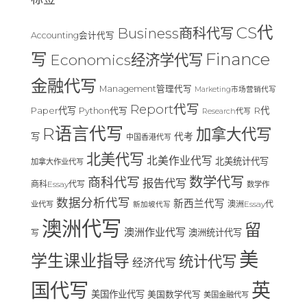
CS代
Business商科代写
Accounting会计代写
Finance
写
Economics经济学代写
金融代写
Management管理代写
Marketing市场营销代写
Report代写
Paper代写
R代
Python代写
Research代写
R语言代写
加拿大代写
写
代考
中国香港代写
北美代写
北美作业代写
北美统计代写
加拿大作业代写
数学代写
商科代写
报告代写
商科Essay代写
数学作
数据分析代写
新西兰代写
澳洲Essay代
业代写
新加坡代写
澳洲代写
留
澳洲作业代写
澳洲统计代写
写
美
学生课业指导
统计代写
经济代写
国代写
英
美国作业代写
美国数学代写
美国金融代写