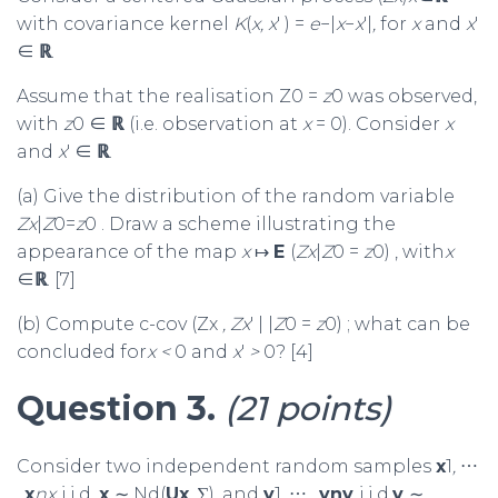
with covariance kernel
K
(
x, x
′ ) =
e
−|
x
−
x
′|
,
for
x
and
x
′
∈
ℝ
.
Assume that the realisation Z0 =
z
0 was observed,
with
z
0 ∈
ℝ
(i.e. observation at
x
= 0). Consider
x
and
x
′ ∈
ℝ
.
(a) Give the distribution of the random variable
Zx
|
Z
0=
z
0 . Draw a scheme illustrating the
appearance of the map
x
↦
E
(
Zx
|
Z
0 =
z
0) , with
x
∈
ℝ
. [7]
(b) Compute c-cov (Zx
, Z
x
′ | |
Z
0 =
z
0) ; what can be
concluded for
x <
0 and
x
′
>
0? [4]
Question 3.
(21 points)
Consider two independent random samples
x
1
,
⋯
,
x
nx
i.i.d.
x
∼ Nd(
Ux
, ∑
), and
y
1
,
⋯
,
yny
i.i.d.
y
∼