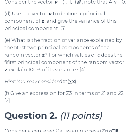
Consider the vector
v
= (1
,
−1
,
1)
푇
; note that ATv
= 0.
(d) Use the vector
v
to defifine a principal
component of
z
, and give the variance of this
principal component. [3]
(e) What is the fraction of variance explained by
the fifirst two principal components of the
random vector
z
? For which values of
c
does the
fifirst principal component of the random vector
z
explain 100% of its variance? [4]
Hint: You may consider
det(∑
x
)
.
(f) Give an expression for Z3 in terms of
Z
1 and
Z
2 .
[2]
Question 2.
(11 points)
Consider a centered Gaussian process (
Zx
)
x
∈
ℝ