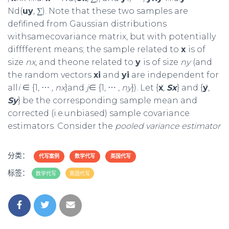
Nd(
uy
, ∑
). Note that these two samples are
defifined from Gaussian distributions
withsamecovariance matrix, but with potentially
difffferent means; the sample related to
x
is of
size
nx
, and theone related to
y
is of size
ny
(and
the random vectors
xi
and
yi
are independent for
all
i
∈ {1
,
⋯
, nx
}and
j
∈ {1
,
⋯
, ny
}). Let {
x
,
Sx
} and {
y
,
Sy
} be the corresponding sample mean and
corrected (i.e.unbiased) sample covariance
estimators. Consider the
pooled variance estimator
分类：
代写案例
数学代写
英国代写
标签：
数学代写
英国代写