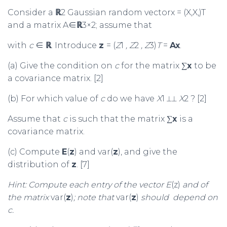
Consider a
ℝ
2 Gaussian random vectorx = (X,X,)T
and a matrix A∈
ℝ
3×2; assume that
with
c
∈
ℝ
. Introduce
z
= (
Z
1
, Z
2
, Z
3)
T
=
Ax
.
(a) Give the condition on
c
for the matrix ∑
x
to be
a covariance matrix. [2]
(b) For which value of
c
do we have
X
1 ⟂⟂
X
2 ? [2]
Assume that
c
is such that the matrix ∑
x
is a
covariance matrix.
(c) Compute
E
(
z
) and var(
z
), and give the
distribution of
z
. [7]
Hint: Compute each entry of the vector E
(z)
and of
the matrix
var(
z
)
; note that
var(
z
)
should
depend on
c
.