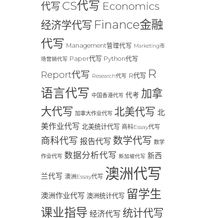
CS代写
Economics
代写
Finance金融
经济学代写
代写
Management管理代写
Marketing市
Paper代写
Python代写
场营销代写
R
Report代写
R代写
Research代写
语言代写
加拿
代考
中国香港代写
大代写
北美代写
北
加拿大作业代写
美作业代写
北美统计代写
商科Essay代写
数学代写
商科代写
报告代写
数学
数据分析代写
新西
作业代写
新加坡代写
澳洲代写
兰代写
澳洲Essay代写
留学生
澳洲作业代写
澳洲统计代写
课业指导
统计代写
经济代写