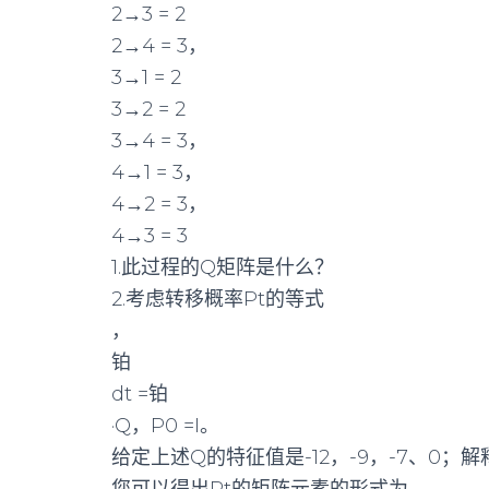
2→3 = 2
2→4 = 3，
3→1 = 2
3→2 = 2
3→4 = 3，
4→1 = 3，
4→2 = 3，
4→3 = 3
1.此过程的Q矩阵是什么？
2.考虑转移概率Pt的等式
，
铂
dt =铂
·Q，P0 =I。
给定上述Q的特征值是-12，-9，-7、0