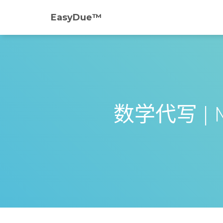
EasyDue™️
数学代写 | MA