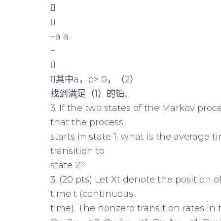


−a a
−

其中a，b> 0，（2）
找到满足（1）的铂。
3. If the two states of the Markov proc
that the process
starts in state 1, what is the average t
transition to
state 2?
3. (20 pts) Let Xt denote the position 
time t (continuous
time). The nonzero transition rates in 