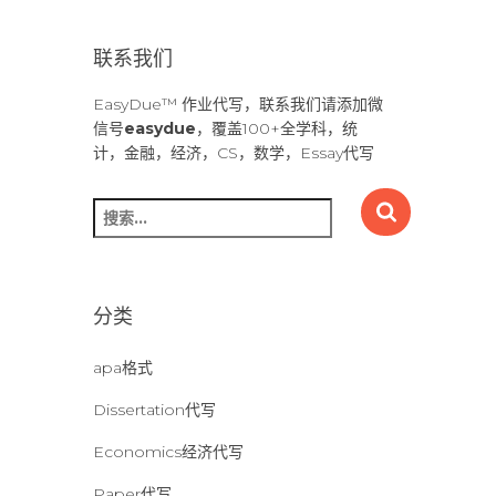
联系我们
EasyDue™ 作业代写，联系我们请添加微
信号
easydue
，覆盖100+全学科，统
计，金融，经济，CS，数学，Essay代写
搜
索
：
分类
apa格式
Dissertation代写
Economics经济代写
Paper代写