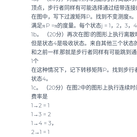
顶点，步行者同样有可能选择通过纽带连接
在图中，写下过渡矩阵P。找到不变测度π
满足π·P =π的度量。每个状态j = 1，2，
1b。 （20分）再次在图1的图形上执行离
但是状态4是吸收状态。来自其他三个状态
和之前一样;那就是步行者同样有可能跳到
1个
在这种情况下，记下转移矩阵P。找到步行
状态4。
1c。 （20分）在图2中的图形上执行连续
费率是
1→2 = 1
1→3 = 2
1→4 = 3，
2→1 = 1