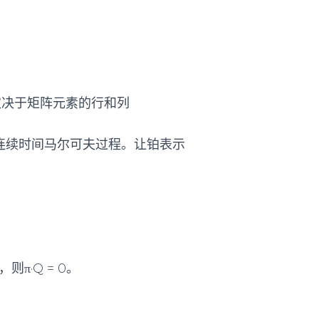
数将取决于矩阵元素的行和列
间的连续时间马尔可夫过程。让铂表示
则π·Q = 0。