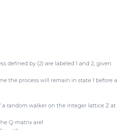
ess defined by (2) are labeled 1 and 2, given
ime the process will remain in state 1 before a
of a random walker on the integer lattice Z at
the Q-matrix are1