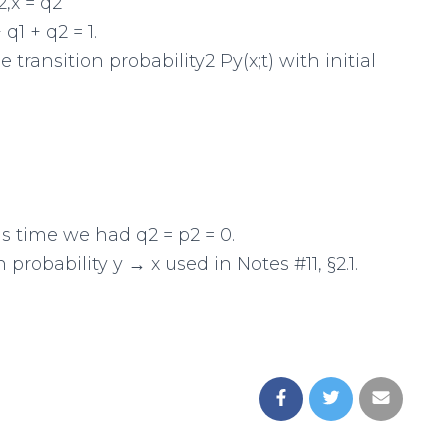
2,x = q2
 q1 + q2 = 1.
 transition probability2 Py(x;t) with initial
s time we had q2 = p2 = 0.
probability y → x used in Notes #11, §2.1.