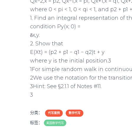
Qx−2,x = p2, Qx−1,x = p1, Qx+1,x = q1, Qx+
where 0 < pi < 1, 0 < qi < 1, and p2 + p1 +
1. Find an integral representation of the
condition Py(x; 0) =
δx,y.
2. Show that
E(Xt) = (p2 + p1 − q1 − q2)t + y
where y is the initial position.3
1For simple random walk in continuou
2We use the notation for the transition 
3Hint: See §2.1.1 of Notes #11.
3
分类：
代写案例
数学代写
标签：
美国数学代写