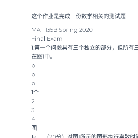
这个作业是完成一份数学相关的测试题
MAT 135B Spring 2020
Final Exam
1.第一个问题具有三个独立的部分，但所有
在图1中。
b
b
b
1个
2
3
4
图1
1a。 （20分）对图1所示的图形执行离散