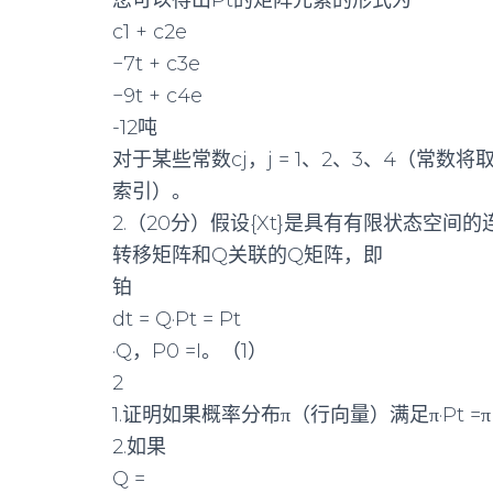
您可以得出Pt的矩阵元素的形式为
c1 + c2e
−7t + c3e
−9t + c4e
-12吨
对于某些常数cj，j = 1、2、3、4（常
索引）。
2.（20分）假设{Xt}是具有有限状态空
转移矩阵和Q关联的Q矩阵，即
铂
dt = Q·Pt = Pt
·Q，P0 =I。（1）
2
1.证明如果概率分布π（行向量）满足π·Pt =π，
2.如果
Q =