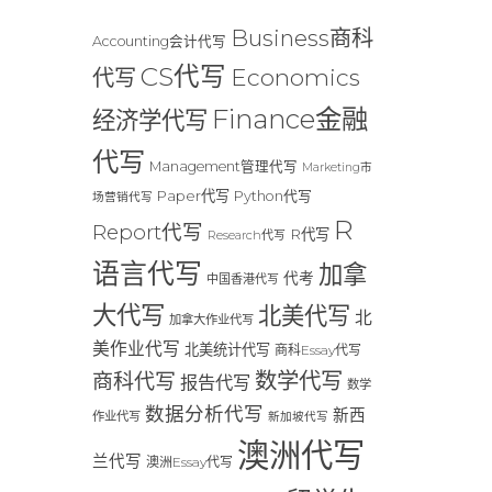
Business商科
Accounting会计代写
CS代写
Economics
代写
Finance金融
经济学代写
代写
Management管理代写
Marketing市
Paper代写
Python代写
场营销代写
R
Report代写
R代写
Research代写
语言代写
加拿
代考
中国香港代写
大代写
北美代写
北
加拿大作业代写
美作业代写
北美统计代写
商科Essay代写
数学代写
商科代写
报告代写
数学
数据分析代写
新西
作业代写
新加坡代写
澳洲代写
兰代写
澳洲Essay代写