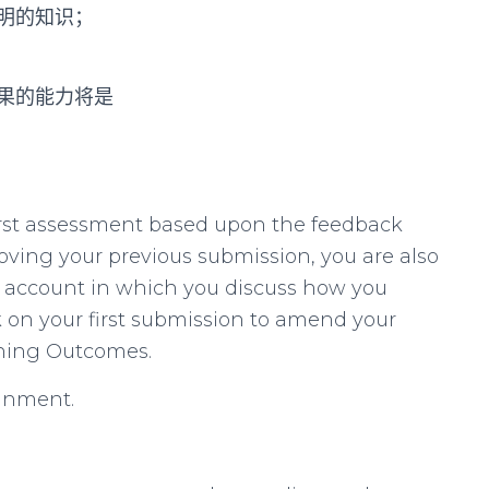
证明的知识；
果的能力将是
first assessment based upon the feedback
roving your previous submission, you are also
ve account in which you discuss how you
 on your first submission to amend your
rning Outcomes.
ignment.