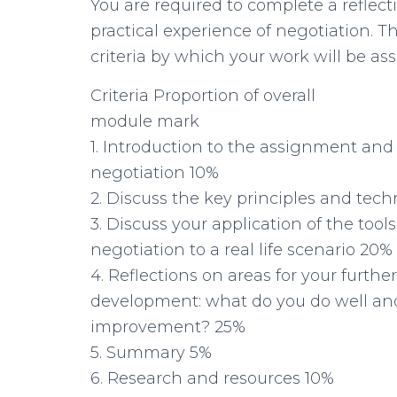
You are required to complete a reflec
practical experience of negotiation. T
criteria by which your work will be as
Criteria Proportion of overall
module mark
1. Introduction to the assignment and
negotiation 10%
2. Discuss the key principles and tec
3. Discuss your application of the too
negotiation to a real life scenario 20%
4. Reflections on areas for your furthe
development: what do you do well an
improvement? 25%
5. Summary 5%
6. Research and resources 10%