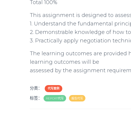
Total 100%
This assignment is designed to asses
1. Understand the fundamental princip
2. Demonstrable knowledge of how to e
3. Practically apply negotiation techn
The learning outcomes are provided he
learning outcomes will be
assessed by the assignment requireme
分类：
代写案例
标签：
REPORT代写
报告代写