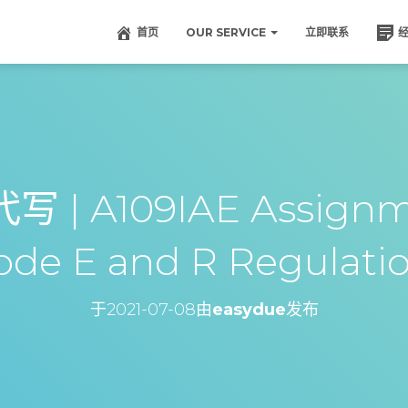
首页
OUR SERVICE
立即联系
| A109IAE Assignme
de E and R Regulati
于
2021-07-08
由
easydue
发布