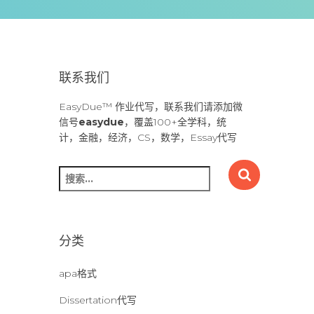
联系我们
EasyDue™ 作业代写，联系我们请添加微
信号
easydue
，覆盖100+全学科，统
计，金融，经济，CS，数学，Essay代写
搜
索
：
分类
apa格式
Dissertation代写