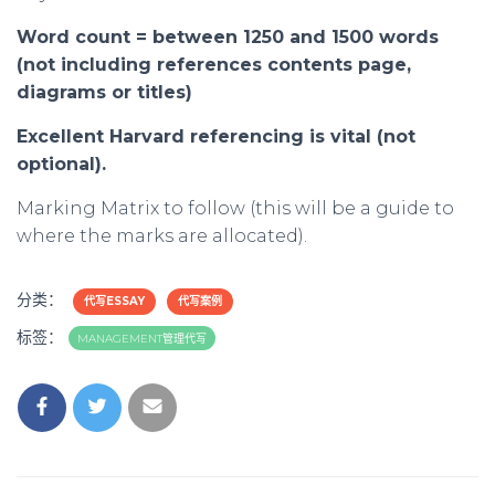
Word count = between 1250 and 1500 words
(not including references contents page,
diagrams or titles)
Excellent Harvard referencing is vital (not
optional).
Marking Matrix to follow (this will be a guide to
where the marks are allocated).
分类：
代写ESSAY
代写案例
标签：
MANAGEMENT管理代写