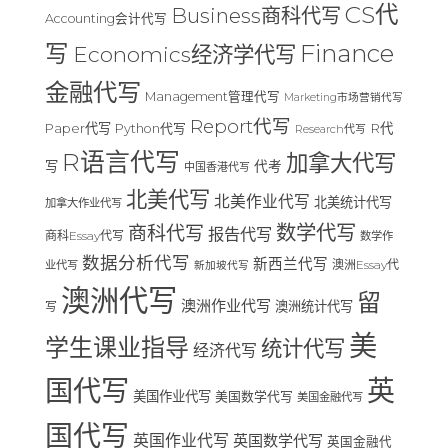
CS代
Business商科代写
Accounting会计代写
Finance
写
Economics经济学代写
金融代写
Management管理代写
Marketing市场营销代写
Report代写
Paper代写
R代
Python代写
Research代写
R语言代写
加拿大代写
写
代考
中国香港代写
北美代写
北美作业代写
北美统计代写
加拿大作业代写
数学代写
商科代写
报告代写
商科Essay代写
数学作
数据分析代写
新西兰代写
澳洲Essay代
业代写
新加坡代写
澳洲代写
留
澳洲作业代写
澳洲统计代写
写
美
学生课业指导
统计代写
经济代写
国代写
英
美国作业代写
美国数学代写
美国金融代写
国代写
英国作业代写
英国数学代写
英国金融代