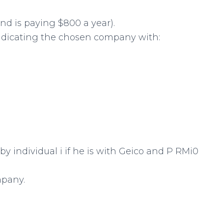
nd is paying $800 a year).
indicating the chosen company with:
 individual i if he is with Geico and P RMi0
mpany.