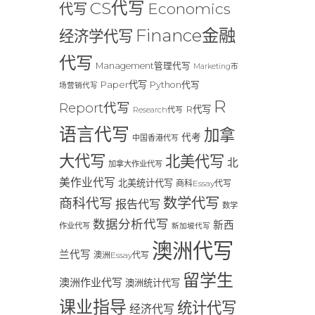
CS代写
Economics
代写
Finance金融
经济学代写
代写
Management管理代写
Marketing市
Paper代写
Python代写
场营销代写
R
Report代写
R代写
Research代写
语言代写
加拿
代考
中国香港代写
大代写
北美代写
北
加拿大作业代写
美作业代写
北美统计代写
商科Essay代写
数学代写
商科代写
报告代写
数学
数据分析代写
新西
作业代写
新加坡代写
澳洲代写
兰代写
澳洲Essay代写
留学生
澳洲作业代写
澳洲统计代写
课业指导
统计代写
经济代写