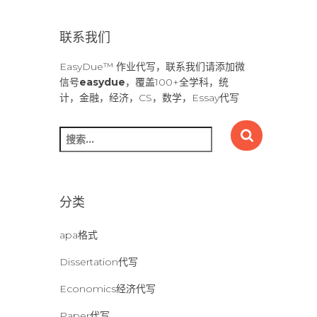
联系我们
EasyDue™ 作业代写，联系我们请添加微
信号
easydue
，覆盖100+全学科，统
计，金融，经济，CS，数学，Essay代写
搜
索
：
分类
apa格式
Dissertation代写
Economics经济代写
Paper代写