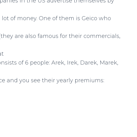
panies in the US advertise themselves by
lot of money. One of them is Geico who
(they are also famous for their commercials,
at
sists of 6 people: Arek, Irek, Darek, Marek,
ce and you see their yearly premiums: