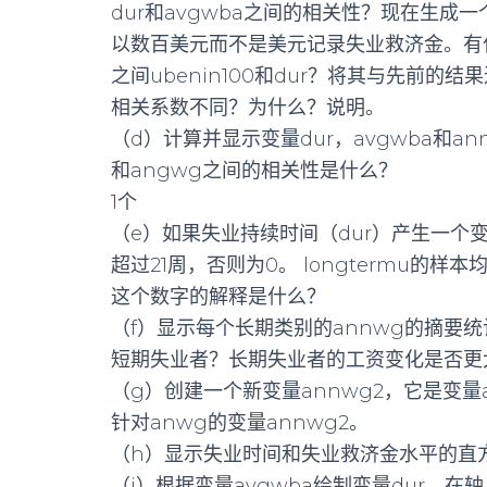
dur和avgwba之间的相关性？现在生成一个
以数百美元而不是美元记录失业救济金。有
之间ubenin100和dur？将其与先前的
相关系数不同？为什么？说明。
（d）计算并显示变量dur，avgwba和a
和angwg之间的相关性是什么？
1个
（e）如果失业持续时间（dur）产生一个变量
超过21周，否则为0。 longtermu的样
这个数字的解释是什么？
（f）显示每个长期类别的annwg的摘要
短期失业者？长期失业者的工资变化是否更
（g）创建一个新变量annwg2，它是变量
针对anwg的变量annwg2。
（h）显示失业时间和失业救济金水平的直
（i）根据变量avgwba绘制变量dur。