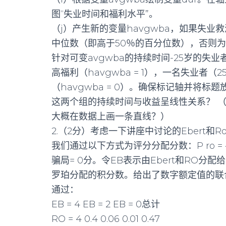
图“失业时间和福利水平”。
（j）产生新的变量havgwba，如果失业救
中位数（即高于50％的百分位数），否则
针对可变avgwba的持续时间-25岁的失
高福利（havgwba = 1），一名失业者（
（havgwba = 0）。确保标记轴并将标
这两个组的持续时间与收益呈线性关系？ 
大概在数据上画一条直线？）
2.（2分）考虑一下讲座中讨论的Ebert和R
我们通过以下方式为评分分配分数：P ro = 4分
骗局= 0分。令EB表示由Ebert和RO分配
罗珀分配的积分数。给出了数字额定值的联
通过：
EB = 4 EB = 2 EB = 0总计
RO = 4 0.4 0.06 0.01 0.47