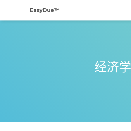
EasyDue™️
经济学代写