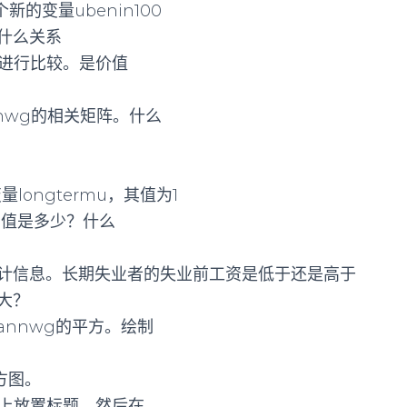
新的变量ubenin100
什么关系
结果进行比较。是价值
nnwg的相关矩阵。什么
longtermu，其值为1
本均值是多少？什么
统计信息。长期失业者的失业前工资是低于还是高于
大？
annwg的平方。绘制
方图。
在轴上放置标题，然后在