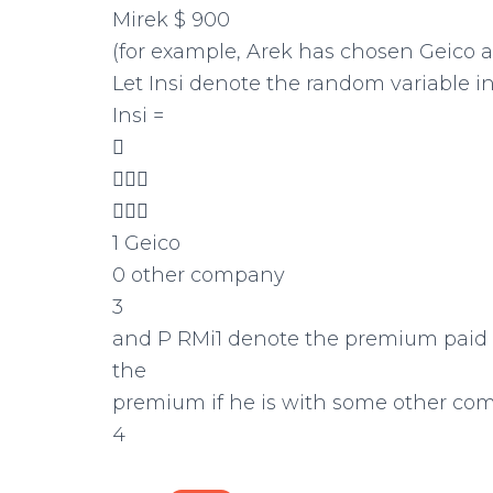
Mirek $ 900
(for example, Arek has chosen Geico a
Let Insi denote the random variable 
Insi =



1 Geico
0 other company
3
and P RMi1 denote the premium paid by
the
premium if he is with some other co
4