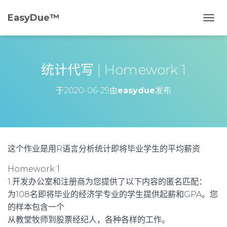
EasyDue™️
切
换
导
航
统计代写 | Homework 1
于
2020-06-29
由
easydue
发布
这个作业是用R语言分析统计即将毕业学生的平均薪资
Homework 1
1.开发办公室和注册商为您提供了以下内容的匿名匹配：
为108名即将毕业的经济学专业的学生提供起薪和GPA。您
的样本包含一个
从教堂牧师到股票经纪人，各种各样的工作。