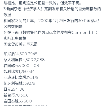
与相比，证明这是公正且一致的，但效率不高。
3.新闻杂志《经济学人》定期发布有关所谓的巨无霸指数的
数据
和国家之间的汇率。 2000年4月29日发行的30个国家/地
区的数据是
列在下面（数据集也作为.xlsx文件发布在Carmen上）：
实际汇率价格
国家货币美元巨无霸
印尼盾14,500 7,945
意大利里拉4,500 2,088
韩国韩元3,000 1,108
智利比索1,260 514
西班牙比塞塔375179
匈牙利福林339279
日元294106
新台币70 30.6
泰国泰铢55 38.0