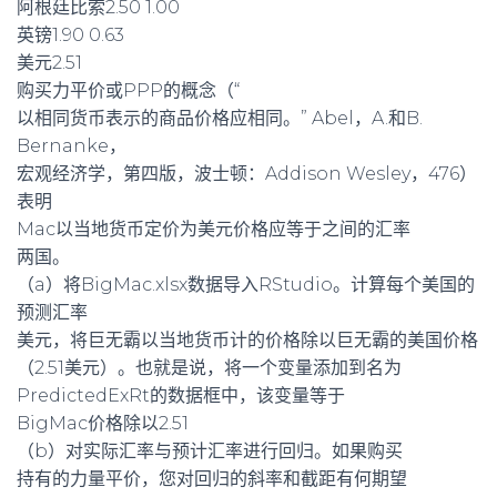
阿根廷比索2.50 1.00
英镑1.90 0.63
美元2.51
购买力平价或PPP的概念（“
以相同货币表示的商品价格应相同。” Abel，A.和B.
Bernanke，
宏观经济学，第四版，波士顿：Addison Wesley，476）
表明
Mac以当地货币定价为美元价格应等于之间的汇率
两国。
（a）将BigMac.xlsx数据导入RStudio。计算每个美国的
预测汇率
美元，将巨无霸以当地货币计的价格除以巨无霸的美国价格
（2.51美元）。也就是说，将一个变量添加到名为
PredictedExRt的数据框中，该变量等于
BigMac价格除以2.51
（b）对实际汇率与预计汇率进行回归。如果购买
持有的力量平价，您对回归的斜率和截距有何期望