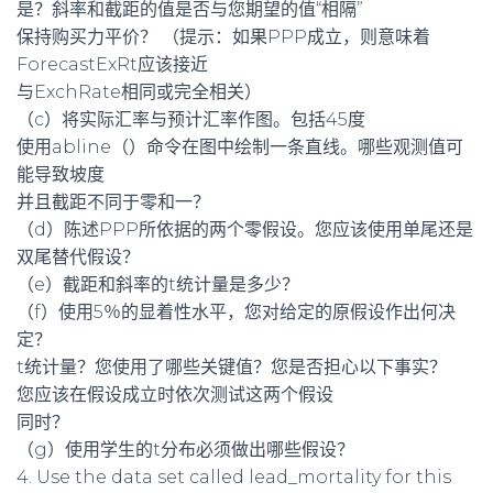
是？斜率和截距的值是否与您期望的值“相隔”
保持购买力平价？ （提示：如果PPP成立，则意味着
ForecastExRt应该接近
与ExchRate相同或完全相关）
（c）将实际汇率与预计汇率作图。包括45度
使用abline（）命令在图中绘制一条直线。哪些观测值可
能导致坡度
并且截距不同于零和一？
（d）陈述PPP所依据的两个零假设。您应该使用单尾还是
双尾替代假设？
（e）截距和斜率的t统计量是多少？
（f）使用5％的显着性水平，您对给定的原假设作出何决
定？
t统计量？您使用了哪些关键值？您是否担心以下事实？
您应该在假设成立时依次测试这两个假设
同时？
（g）使用学生的t分布必须做出哪些假设？
4. Use the data set called lead_mortality for this