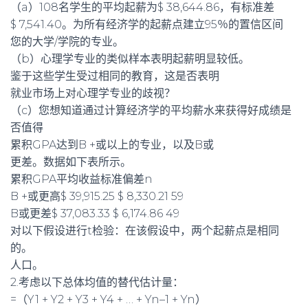
（a）108名学生的平均起薪为$ 38,644.86，有标准差
$ 7,541.40。为所有经济学的起薪点建立95％的置信区间
您的大学/学院的专业。
（b）心理学专业的类似样本表明起薪明显较低。
鉴于这些学生受过相同的教育，这是否表明
就业市场上对心理学专业的歧视？
（c）您想知道通过计算经济学的平均薪水来获得好成绩是
否值得
累积GPA达到B +或以上的专业，以及B或
更差。数据如下表所示。
累积GPA平均收益标准偏差n
B +或更高$ 39,915.25 $ 8,330.21 59
B或更差$ 37,083.33 $ 6,174.86 49
对以下假设进行t检验：在该假设中，两个起薪点是相同
的。
人口。
2.考虑以下总体均值的替代估计量：
=（Y1 + Y2 + Y3 + Y4 + … + Yn–1 + Yn）