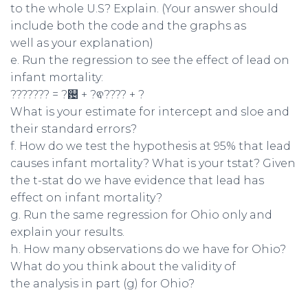
to the whole U.S? Explain. (Your answer should
include both the code and the graphs as
well as your explanation)
e. Run the regression to see the effect of lead on
infant mortality:
??????? = ?଴ + ?ଵ???? + ?
What is your estimate for intercept and sloe and
their standard errors?
f. How do we test the hypothesis at 95% that lead
causes infant mortality? What is your tstat? Given
the t-stat do we have evidence that lead has
effect on infant mortality?
g. Run the same regression for Ohio only and
explain your results.
h. How many observations do we have for Ohio?
What do you think about the validity of
the analysis in part (g) for Ohio?