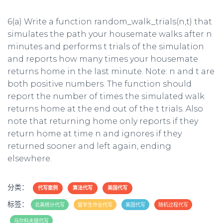
6(a) Write a function
random_walk_trials(n,t)
that
simulates the path your housemate walks after
n
minutes and performs
t
trials of the simulation
and reports how many times your housemate
returns home in the last minute. Note:
n
and
t
are
both positive numbers. The function should
report the number of times the simulated walk
returns home at the end out of the
t
trials. Also
note that returning home only reports if they
return home at time
n
and ignores if they
returned sooner and left again, ending
elsewhere.
分类：
代写案例
算法代写
美国代写
标签：
北美统计代写
留学生作业代写
美国代写
随机过程代写
马尔科夫链代写