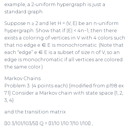
example, a
2
-uniform hypergraph is just a
standard graph.
Suppose
n
≥
2
and let
H
= (
V, E
)
be an
n
-uniform
hypergraph. Show that if
|
E
|
<
4
n
−
1
, then there
exists a coloring of vertices in
V
with 4 colors such
that no edge
e
∈
E
is monochromatic. (Note that
each “edge”
e
∈
E
is a subset of size
n
of V, so an
edge is monochromatic if all vertices are colored
the same color.)
Markov Chains
Problem 3.
(4 points each) [modified from p198 ex
7.1] Consider a Markov chain with state space
{
1
,
2
,
3
,
4
}
and the transition matrix

0 3
/
101
/
103
/
5

Q
=

1
/
10 1
/
10 7
/
10 1
/
10

,