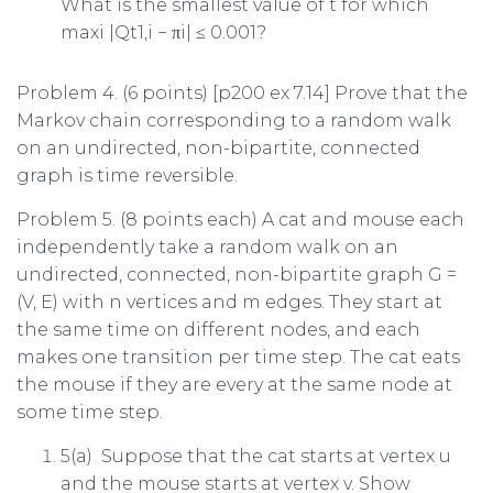
What is the smallest value of
t
for which
max
i
|
Q
t
1
,i
−
π
i
| ≤
0
.
001
?
Problem 4.
(6 points) [p200 ex 7.14] Prove that the
Markov chain corresponding to a random walk
on an undirected, non-bipartite, connected
graph is time reversible.
Problem 5.
(8 points each) A cat and mouse each
independently take a random walk on an
undirected, connected, non-bipartite graph
G
=
(
V, E
)
with
n
vertices and
m
edges. They start at
the same time on different nodes, and each
makes one transition per time step. The cat eats
the mouse if they are every at the same node at
some time step.
5(a) Suppose that the cat starts at vertex
u
and the mouse starts at vertex
v
. Show