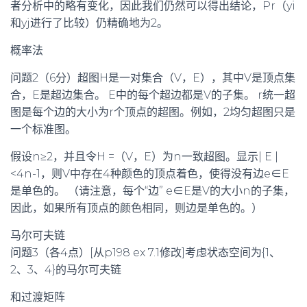
者分析中的略有变化，因此我们仍然可以得出结论，Pr（yi
和yj进行了比较）仍精确地为2。
概率法
问题2（6分）超图H是一对集合（V，E），其中V是顶点集
合，E是超边集合。 E中的每个超边都是V的子集。 r统一超
图是每个边的大小为r个顶点的超图。例如，2均匀超图只是
一个标准图。
假设n≥2，并且令H =（V，E）为n一致超图。显示| E |
<4n-1，则V中存在4种颜色的顶点着色，使得没有边e∈E
是单色的。 （请注意，每个“边” e∈E是V的大小n的子集，
因此，如果所有顶点的颜色相同，则边是单色的。）
马尔可夫链
问题3（各4点）[从p198 ex 7.1修改]考虑状态空间为{1、
2、3、4}的马尔可夫链
和过渡矩阵