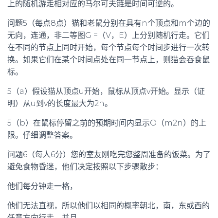
上的随机游走相对应的马尔可夫链是时间可逆的。
问题5（每点8点）猫和老鼠分别在具有n个顶点和m个边的
无向，连通，非二等图G =（V，E）上分别随机行走。它们
在不同的节点上同时开始，每个节点每个时间步进行一次转
换。如果它们在某个时间点处在同一节点上，则猫会吞食鼠
标。
5（a）假设猫从顶点u开始，鼠标从顶点v开始。显示（证
明）从u到v的长度最大为2n。
5（b）在鼠标停留之前的预期时间内显示O（m2n）的上
限。仔细调整答案。
问题6（每人6分）您的室友刚吃完您整周准备的饭菜。为了
避免食物昏迷，他们决定按照以下步骤散步：
他们每分钟走一格，
他们无法直视，所以他们以相同的概率朝北，南，东或西的
任意方向行走，并且