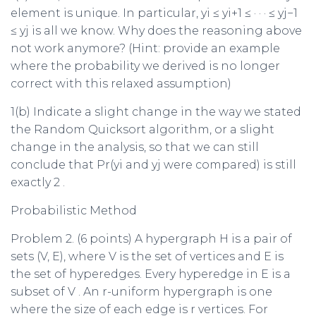
element is unique. In particular,
y
i
≤
y
i
+1
≤ · · · ≤
y
j
−
1
≤
y
j
is all we know. Why does the reasoning above
not work anymore? (Hint: provide an example
where the probability we derived is no longer
correct with this relaxed assumption)
1(b) Indicate a slight change in the way we stated
the Random Quicksort algorithm, or a slight
change in the analysis, so that we can still
conclude that Pr
(
y
i
and
y
j
were compared
)
is still
exactly
2
.
Probabilistic Method
Problem 2.
(6 points) A hypergraph
H
is a pair of
sets
(
V, E
)
, where
V
is the set of vertices and
E
is
the set of hyperedges. Every hyperedge in
E
is a
subset of
V
. An
r
-uniform hypergraph is one
where the size of each edge is
r
vertices. For