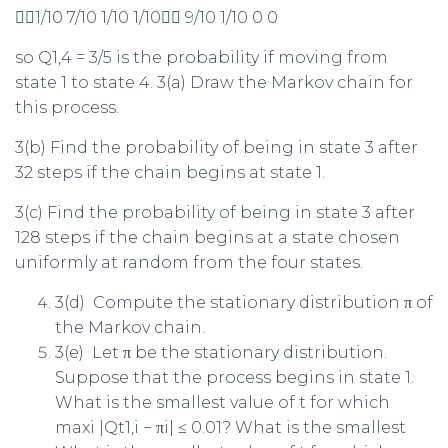


1
/
10 7
/
10 1
/
10 1
/
10


9
/
10 1
/
10 0 0
so
Q
1
,
4
= 3
/
5
is the probability if moving from
state 1 to state 4. 3(a) Draw the Markov chain for
this process.
3(b) Find the probability of being in state 3 after
32 steps if the chain begins at state 1.
3(c) Find the probability of being in state 3 after
128 steps if the chain begins at a state chosen
uniformly at random from the four states.
3(d) Compute the stationary distribution
π
of
the Markov chain.
3(e) Let
π
be the stationary distribution.
Suppose that the process begins in state 1.
What is the smallest value of
t
for which
max
i
|
Q
t
1
,i
−
π
i
| ≤
0
.
01
? What is the smallest