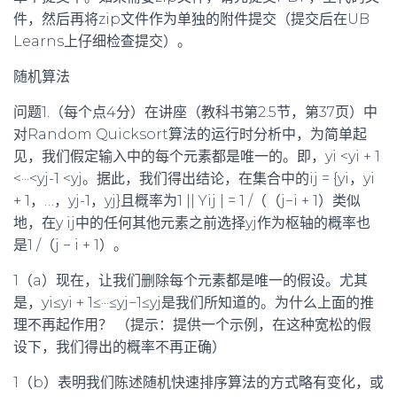
件，然后再将zip文件作为单独的附件提交（提交后在UB
Learns上仔细检查提交）。
随机算法
问题1.（每个点4分）在讲座（教科书第2.5节，第37页）中
对Random Quicksort算法的运行时分析中，为简单起
见，我们假定输入中的每个元素都是唯一的。即，yi <yi + 1
<···<yj-1 <yj。据此，我们得出结论，在集合中的ij = {yi，yi
+ 1，…，yj-1，yj}且概率为1 || Yij | = 1 /（（j−i + 1）类似
地，在y ij中的任何其他元素之前选择yj作为枢轴的概率也
是1 /（j − i + 1）。
1（a）现在，让我们删除每个元素都是唯一的假设。尤其
是，yi≤yi + 1≤···≤yj−1≤yj是我们所知道的。为什么上面的推
理不再起作用？ （提示：提供一个示例，在这种宽松的假
设下，我们得出的概率不再正确）
1（b）表明我们陈述随机快速排序算法的方式略有变化，或