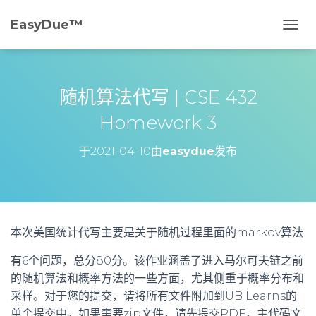
EasyDue™️
切
换
导
航
随机算法代写 | CSE 432
Homework 3
于
2021-04-10
由
easydue
发布
本次美国统计代写主要是关于随机过程里面的markov算法
有6个问题，总分80分。该作业涵盖了进入马尔可夫链之前
的随机算法和概率方法的一些方面，尤其侧重于概率分布和
采样。对于您的提交，请将所有文件附加到UB Learns的
单个提交中。如果需要zip文件，请先提交PDF，主代码文