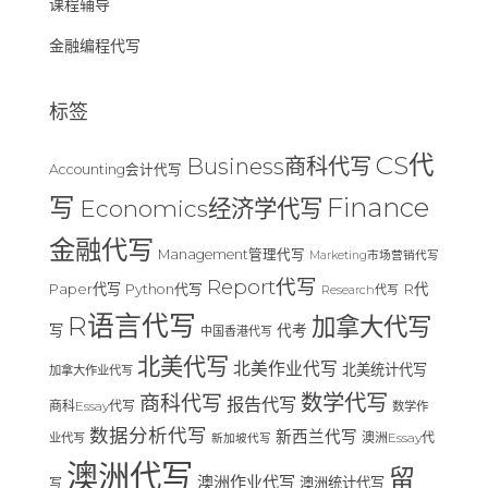
课程辅导
金融编程代写
标签
CS代
Business商科代写
Accounting会计代写
Finance
写
Economics经济学代写
金融代写
Management管理代写
Marketing市场营销代写
Report代写
Paper代写
R代
Python代写
Research代写
R语言代写
加拿大代写
写
代考
中国香港代写
北美代写
北美作业代写
北美统计代写
加拿大作业代写
数学代写
商科代写
报告代写
商科Essay代写
数学作
数据分析代写
新西兰代写
澳洲Essay代
业代写
新加坡代写
澳洲代写
留
澳洲作业代写
澳洲统计代写
写