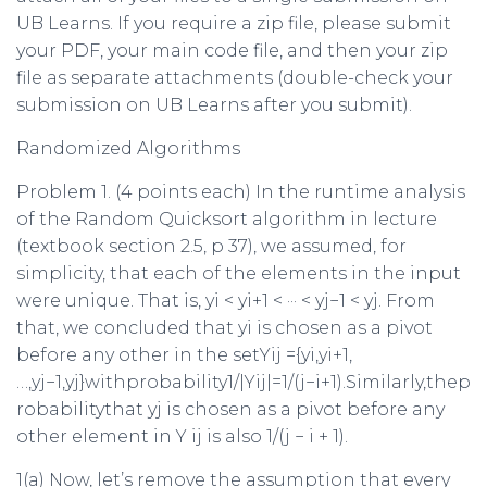
UB Learns. If you require a zip file, please submit
your PDF, your main code file, and then your zip
file as separate attachments (double-check your
submission on UB Learns after you submit).
Randomized Algorithms
Problem 1.
(4 points each) In the runtime analysis
of the Random Quicksort algorithm in lecture
(textbook section 2.5, p 37), we assumed, for
simplicity, that each of the elements in the input
were unique. That is,
y
i
< y
i
+1
<
···
< y
j
−
1
< y
j
. From
that, we concluded that
y
i
is chosen as a pivot
before any other in the set
Y
ij
=
{
y
i
,y
i
+1
,
…,y
j
−
1
,y
j
}
withprobability
1
/
|
Y
ij
|
=1
/
(
j
−
i
+1)
.Similarly,thep
robabilitythat
y
j
is chosen as a pivot before any
other element in
Y
ij
is also
1
/
(
j
−
i
+ 1)
.
1(a) Now, let’s remove the assumption that every