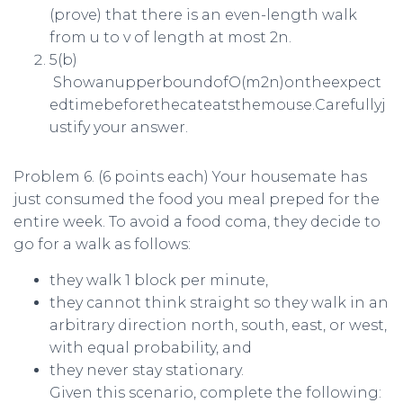
(prove) that there is an even-length walk
from
u
to
v
of length at most
2
n
.
5(b)
Showanupperboundof
O
(
m
2
n
)
ontheexpect
edtimebeforethecateatsthemouse.Carefullyj
ustify your answer.
Problem 6.
(6 points each) Your housemate has
just consumed the food you meal preped for the
entire week. To avoid a food coma, they decide to
go for a walk as follows:
they walk 1 block per minute,
they cannot think straight so they walk in an
arbitrary direction north, south, east, or west,
with equal probability, and
they never stay stationary.
Given this scenario, complete the following: