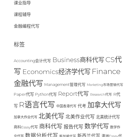
课业指导
课程辅导
金融编程代写
标签
CS代
Business商科代写
Accounting会计代写
Finance
写
Economics经济学代写
金融代写
Management管理代写
Marketing市场营销代写
Report代写
Paper代写
R代
Python代写
Research代写
R语言代写
加拿大代写
写
代考
中国香港代写
北美代写
北美作业代写
北美统计代写
加拿大作业代写
数学代写
商科代写
报告代写
商科Essay代写
数学作
数据分析代写
新西兰代写
澳洲Essay代
业代写
新加坡代写