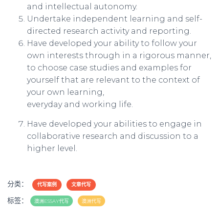
and intellectual autonomy.
U
ndertake independent learning and self-
directed research activity and reporting.
H
ave developed your ability to follow your
own interests through in a rigorous manner,
to choose
case studies and examples for
yourself that are relevant to the context of
your own learning,
everyday and working life
.
H
ave developed your abilities to engage in
collaborative research and discussion to a
higher
level.
分类：
代写案例
文章代写
标签：
澳洲ESSAY代写
澳洲代写