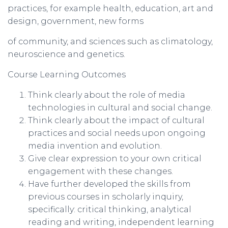
practices, for example health, education, art and
design, government, new forms
of community, and sciences such as climatology,
neuroscience and genetics.
Course Learning Outcomes
T
hink clearly about the role of media
technologies in cultural and social change
.
T
hink clearly about the impact of cultural
practices and social needs upon ongoing
media
invention and evolution
.
G
ive clear expression to your own critical
engagement with these changes.
H
ave further developed the skills from
previous courses in scholarly inquiry,
specifically: critical
thinking, analytical
reading and writing, independent learning