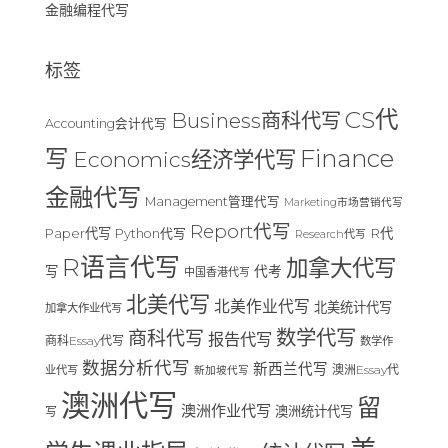
金融编程代写
标签
CS代
Business商科代写
Accounting会计代写
Finance
写
Economics经济学代写
金融代写
Management管理代写
Marketing市场营销代写
Report代写
Paper代写
R代
Python代写
Research代写
R语言代写
加拿大代写
写
代考
中国香港代写
北美代写
北美作业代写
北美统计代写
加拿大作业代写
数学代写
商科代写
报告代写
商科Essay代写
数学作
数据分析代写
新西兰代写
澳洲Essay代
业代写
新加坡代写
澳洲代写
留
澳洲作业代写
澳洲统计代写
写