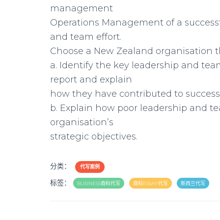
management
Operations Management of a successfu
and team effort.
Choose a New Zealand organisation th
a. Identify the key leadership and te
report and explain
how they have contributed to succes
b. Explain how poor leadership and t
organisation’s
strategic objectives.
分类：
代写案例
标签：
BUSINESS商科代写
商科ESSAY代写
新西兰代写