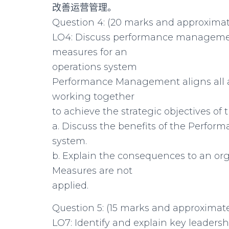
改善运营管理。
Question 4: (20 marks and approximat
LO4: Discuss performance managemen
measures for an
operations system
Performance Management aligns all ar
working together
to achieve the strategic objectives of 
a. Discuss the benefits of the Perfo
system.
b. Explain the consequences to an or
Measures are not
applied.
Question 5: (15 marks and approximat
LO7: Identify and explain key leaders