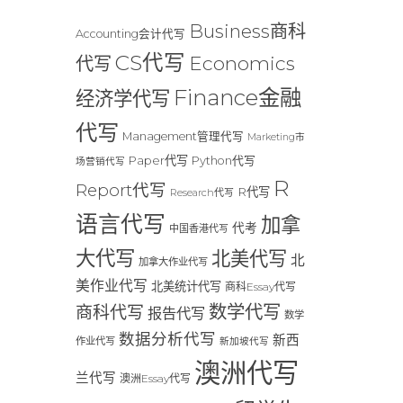
Business商科
Accounting会计代写
CS代写
Economics
代写
Finance金融
经济学代写
代写
Management管理代写
Marketing市
Paper代写
Python代写
场营销代写
R
Report代写
R代写
Research代写
语言代写
加拿
代考
中国香港代写
大代写
北美代写
北
加拿大作业代写
美作业代写
北美统计代写
商科Essay代写
数学代写
商科代写
报告代写
数学
数据分析代写
新西
作业代写
新加坡代写
澳洲代写
兰代写
澳洲Essay代写