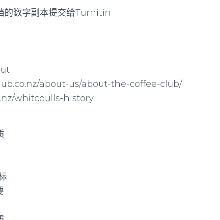
的数字副本提交给Turnitin
：
out
co.nz/about-us/about-the-coffee-club/
z/whitcoulls-history
质
标
要
质