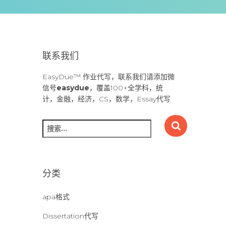
联系我们
EasyDue™ 作业代写，联系我们请添加微
信号
easydue
，覆盖100+全学科，统
计，金融，经济，CS，数学，Essay代写
搜
索
：
分类
apa格式
Dissertation代写