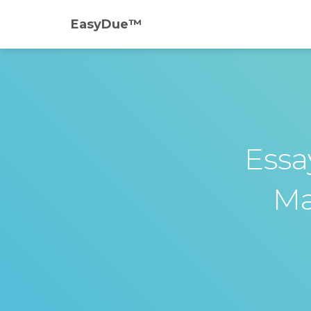
EasyDue™️
Essa
Ma