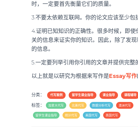
时，一定要首先衡量它们的质量。
3.
不要太依赖互联网。你的论文应该至少包
4.
证明已知知识的正确性。很多时候，即使
关的信息来证实你的知识。因此，除了发现
的信息。
5.
一定要列举引用你引用的文章并提供完整
以上就是以研究为根据来写作是
Essay写作
分类：
代写案例
留学生课业指导
课业指导
课程辅导
标签：
加拿大代写
北美代写
数据分析代写
澳洲代写
留学生课业指导
统计代写
美国代写
英国代写