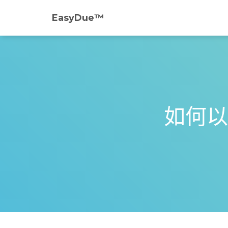
EasyDue™️
如何以