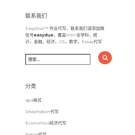
联系我们
EasyDue™ 作业代写，联系我们请添加微
信号
easydue
，覆盖100+全学科，统
计，金融，经济，CS，数学，Essay代写
搜
索
：
分类
apa格式
Dissertation代写
Economics经济代写
Paper代写