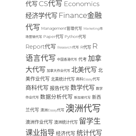
CS代写
Economics
代写
Finance金融
经济学代写
代写
Management管理代写
Marketing市
Paper代写
Python代写
场营销代写
R
Report代写
R代写
Research代写
语言代写
加拿
代考
中国香港代写
大代写
北美代写
北
加拿大作业代写
美作业代写
北美统计代写
商科Essay代写
数学代写
商科代写
报告代写
数学
数据分析代写
新西
作业代写
新加坡代写
澳洲代写
兰代写
澳洲Essay代写
留学生
澳洲作业代写
澳洲统计代写
课业指导
统计代写
经济代写