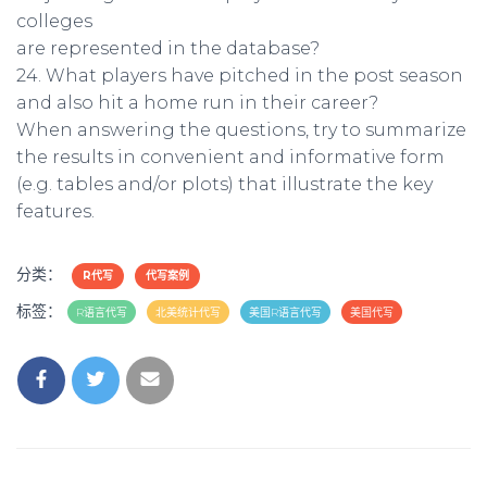
colleges
are represented in the database?
24. What players have pitched in the post season
and also hit a home run in their career?
When answering the questions, try to summarize
the results in convenient and informative form
(e.g. tables and/or plots) that illustrate the key
features.
分类：
R代写
代写案例
标签：
R语言代写
北美统计代写
美国R语言代写
美国代写