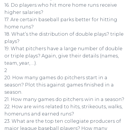
16. Do players who hit more home runs receive
higher salaries?
17. Are certain baseball parks better for hitting
home runs?
18. What’s the distribution of double plays? triple
plays?
19. What pitchers have a large number of double
or triple plays? Again, give their details (names,
team, year, …).
2
20. How many games do pitchers start in a
season? Plot this against games finished in a
season.
21. How many games do pitchers win in a season?
22. How are wins related to hits, strikeouts, walks,
homeruns and earned runs?
23. What are the top ten collegiate producers of
major league baseball players? How many