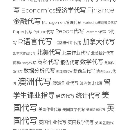
Finance
写
Economics经济学代写
金融代写
Management管理代写
Marketing市场营销代写
Report代写
Paper代写
R代
Python代写
Research代写
R语言代写
加拿大代写
写
代考
中国香港代写
北美代写
北美作业代写
北美统计代写
加拿大作业代写
数学代写
商科代写
报告代写
商科Essay代写
数学作
数据分析代写
新西兰代写
澳洲Essay代
业代写
新加坡代写
澳洲代写
留
澳洲作业代写
澳洲统计代写
写
美
学生课业指导
统计代写
经济代写
国代写
英
美国作业代写
美国数学代写
美国金融代写
国代写
英国作业代写
英国数学代写
英国金融代