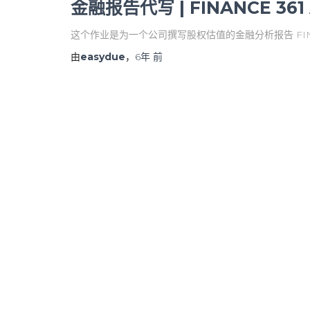
金融报告代写 | FINANCE 361 
这个作业是为一个公司撰写股权估值的金融分析报告 FINANCE 
由
easydue
，
6年
前