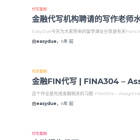
代写案例
金融代写机构聘请的写作老师
EasyDue今天为大家带来的留学课业分享是有关Fia
由
easydue
，
6年
前
代写案例
金融FIN代写 | FINA304 – As
这个作业是完成金融相关的习题 FINA304 – Assignmen
由
easydue
，
6年
前
代写案例