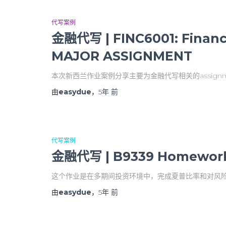
代写案例
金融代写 | FINC6001: Finance
MAJOR ASSIGNMENT
本次新西兰作业案例分享主要为金融代写相关的assign
由
easydue
，
5年
前
代写案例
金融代写 | B9339 Homework
这个作业是在多期间投资环境中，完成夏普比率和对风险资产的
由
easydue
，
5年
前