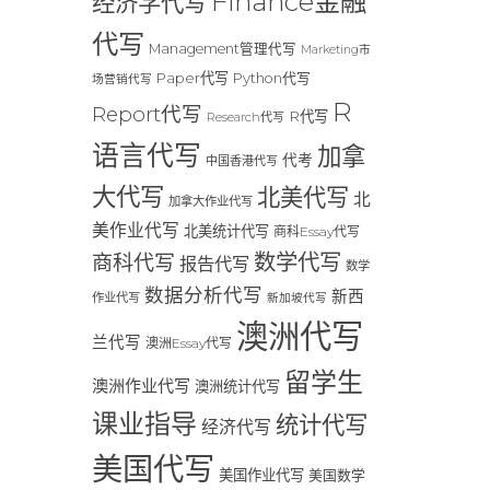
Finance金融
经济学代写
代写
Management管理代写
Marketing市
Paper代写
Python代写
场营销代写
R
Report代写
R代写
Research代写
语言代写
加拿
代考
中国香港代写
大代写
北美代写
北
加拿大作业代写
美作业代写
北美统计代写
商科Essay代写
数学代写
商科代写
报告代写
数学
数据分析代写
新西
作业代写
新加坡代写
澳洲代写
兰代写
澳洲Essay代写
留学生
澳洲作业代写
澳洲统计代写
课业指导
统计代写
经济代写
美国代写
美国作业代写
美国数学