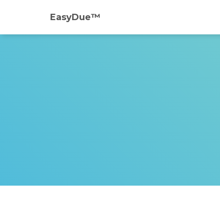
EasyDue™️