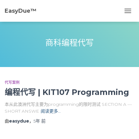
EasyDue™️
切
换
导
航
商科编程代写
代写案例
编程代写 | KIT107 Programming
本从此澳洲代写主要为programming的限时测试 SECTION A —
SHORT ANSWE
阅读更多…
由
easydue
，
5年
前