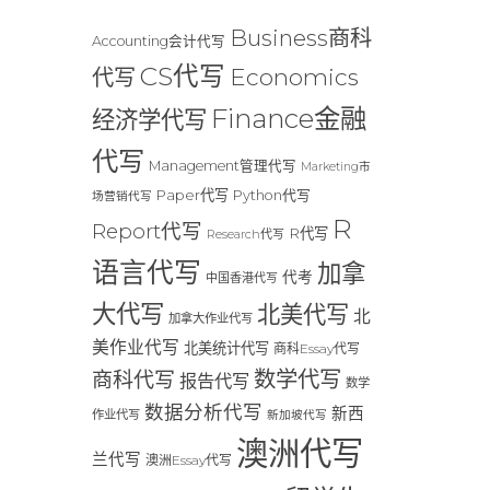
Business商科
Accounting会计代写
CS代写
Economics
代写
Finance金融
经济学代写
代写
Management管理代写
Marketing市
Paper代写
Python代写
场营销代写
R
Report代写
R代写
Research代写
语言代写
加拿
代考
中国香港代写
大代写
北美代写
北
加拿大作业代写
美作业代写
北美统计代写
商科Essay代写
数学代写
商科代写
报告代写
数学
数据分析代写
新西
作业代写
新加坡代写
澳洲代写
兰代写
澳洲Essay代写