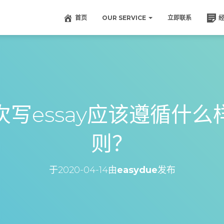
首页
OUR SERVICE
立即联系
写essay应该遵循什
则？
于
2020-04-14
由
easydue
发布