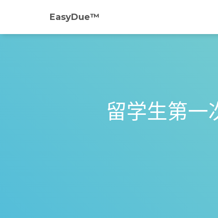
EasyDue™️
留学生第一次