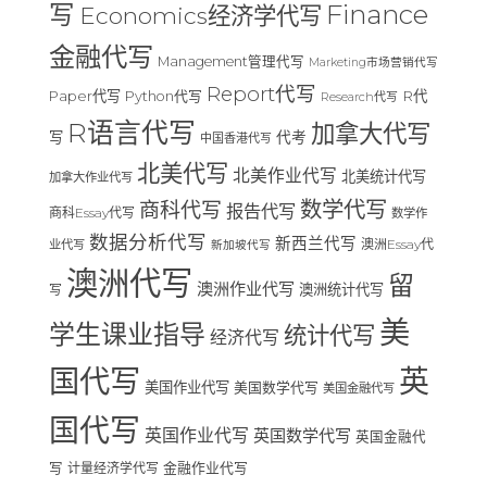
Finance
写
Economics经济学代写
金融代写
Management管理代写
Marketing市场营销代写
Report代写
Paper代写
R代
Python代写
Research代写
R语言代写
加拿大代写
写
代考
中国香港代写
北美代写
北美作业代写
北美统计代写
加拿大作业代写
数学代写
商科代写
报告代写
商科Essay代写
数学作
数据分析代写
新西兰代写
澳洲Essay代
业代写
新加坡代写
澳洲代写
留
澳洲作业代写
澳洲统计代写
写
美
学生课业指导
统计代写
经济代写
国代写
英
美国作业代写
美国数学代写
美国金融代写
国代写
英国作业代写
英国数学代写
英国金融代
写
计量经济学代写
金融作业代写