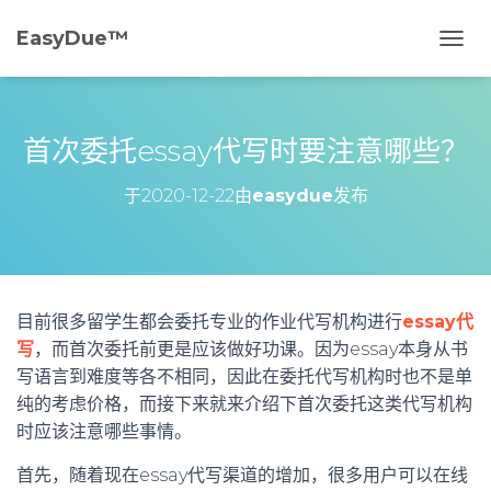
EasyDue™️
切
换
导
航
首次委托essay代写时要注意哪些？
于
2020-12-22
由
easydue
发布
目前很多留学生都会委托专业的作业代写机构进行
essay代
写
，而首次委托前更是应该做好功课。因为essay本身从书
写语言到难度等各不相同，因此在委托代写机构时也不是单
纯的考虑价格，而接下来就来介绍下首次委托这类代写机构
时应该注意哪些事情。
首先，随着现在essay代写渠道的增加，很多用户可以在线