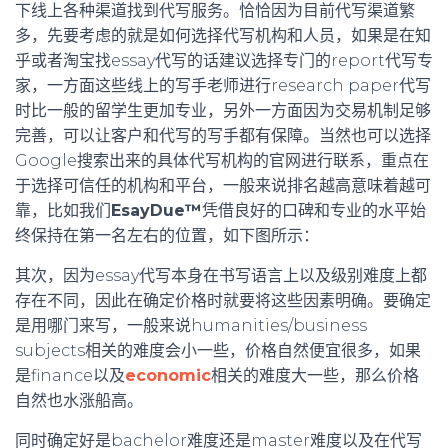
下线上各种渠道找到代写服务。恰恰因为目前代写渠道繁
多，先要考虑的就是如何选择代写机构和人员，如果是在知
乎或者淘宝找essay代写的话建议选择专门的report代写专
家，一方面这些线上的写手老师进行research paper代写
时比一般的留学生更加专业，另外一方面因为交易机制足够
完善，可以让客户和代写的写手都有保障。当然也可以选择
Google搜索出来的具体代写机构的官网进行联系，重点在
于选择可信任的机构和平台，一般来说排名越高意味着越可
靠，比如我们
EsayDue™
凭借良好的口碑和专业的水平始
终保持在第一名左右的位置，如下图所示：
其次，因为essay代写本身在书写语言上以及级别难度上都
存在不同，因此在确定价格时就要将这些因素明确。要确定
是用哪门来写，一般来说humanities/business
subjects相关的难度会小一些，价格自然便宜很多，如果
是finance以及
economic
相关的难度大一些，那么价格
自然也水涨船高。
同时确定好是bachelor难度还是master难度以及在代写