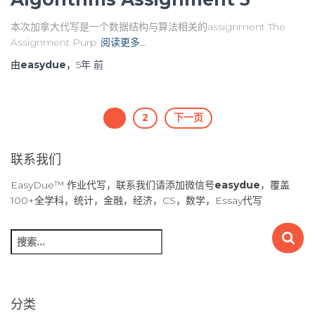
本次加拿大代写是一个数据结构与算法相关的assignment The
Assignment Purp
阅读更多…
由
easydue
，
5年
前
文
1
2
下一页
章
联系我们
导
EasyDue™ 作业代写，联系我们请添加微信号
easydue
，覆盖
100+全学科，统计，金融，经济，CS，数学，Essay代写
航
搜
索
：
分类