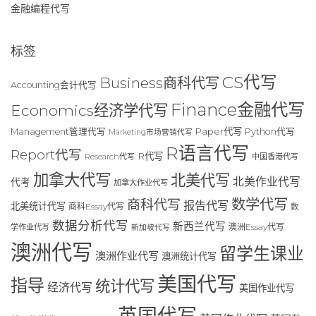
金融编程代写
标签
CS代写
Business商科代写
Accounting会计代写
Finance金融代写
Economics经济学代写
Paper代写
Management管理代写
Python代写
Marketing市场营销代写
R语言代写
Report代写
R代写
Research代写
中国香港代写
加拿大代写
北美代写
北美作业代写
代考
加拿大作业代写
数学代写
商科代写
报告代写
北美统计代写
商科Essay代写
数
数据分析代写
新西兰代写
澳洲Essay代写
学作业代写
新加坡代写
澳洲代写
留学生课业
澳洲作业代写
澳洲统计代写
美国代写
指导
统计代写
经济代写
美国作业代写