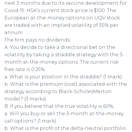
next 3 months due to its vaccine development for
Covid-19. HSK’s current stock price is $100. The
European at-the-money options on UQV stock
are traded with an implied volatility of 55% per
annum.
The firm pays no dividends.
A. You decide to take a directional bet on the
volatility by taking a straddle strategy with the 3-
month at-the-money options. The current risk
free rate is 0.25%.
a. What is your position in the straddle? (1 mark)
b. What is the premium (cost) associated with the
strategy according to Black-ScholesMerton
model? (3 marks)
B. If you believe that the true volatility is 60%,
a. Will you buy or sell the 3-month at-the-money
call options? (1 mark)
b. What is the profit of the delta-neutral portfolio