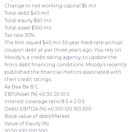
Change in net working capital $5 mil
Total debt $40 mil
Total equity $60 mil
Total asset $100 mil
Tax rate 30%
The firm issued $40 mil 30-year fixed-rate annual
coupon debt at par three years ago. You rely on
Moody’s, a credit rating agency, to update the
firm’s debt financing conditions. Moody’s recently
published the financial metrics associated with
their credit ratings:
Aa Baa Ba B C
EBIT/Asset (%) 40 30 20 10 5
Interest coverage ratio 8 5 4 2 0.5
Debt/ EBITDA (%) 40 100 120 150 300
Book value of debt/Market
Value of Equity (%)
20 50 100 200 500