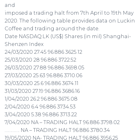
and
imposed a trading halt from 7th April to 19th May
2020. The following table provides data on Luckin
Coffee and trading around the date.
Date NASDAQ:LK (US$) Shares (in mil) Shanghai-
Shenzen Index
24/03/2020 27.45 96.886 3625.12
25/03/2020 28 96.886 3722.52
26/03/2020 27.88 96.886 3698.05
27/03/2020 25.63 96.886 3710.06
30/03/2020 25.6 96.886 3674.11
31/03/2020 27.19 96.886 3686.16
1/04/2020 26.2 96.886 3675.08
2/04/2020 6.4 96.886 3734.53
3/04/2020 5.38 96.886 3713.22
7/04/2020 NA – TRADING HALT 96.886 3798.02
…………. NA – TRADING HALT 96.886 3780.34
19/05/2020 NA- TRADING HALT 96.886 3956.25