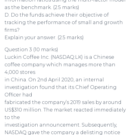
as the benchmark. (2.5 marks)
D. Do the funds achieve their objective of
tracking the performance of small and growth
firms?
Explain your answer. (2.5 marks)
Question 3 (10 marks)
Luckin Coffee Inc. (NASDAQ:LK) is a Chinese
coffee company which manages more than
4,000 stores
in China. On 2nd April 2020, an internal
investigation found that its Chief Operating
Officer had
fabricated the company’s 2019 sales by around
US$310 million. The market reacted immediately
to the
investigation announcement. Subsequently,
NASDAQ gave the company a delisting notice