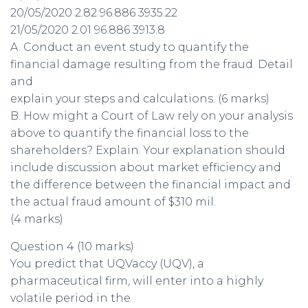
20/05/2020 2.82 96.886 3935.22
21/05/2020 2.01 96.886 3913.8
A. Conduct an event study to quantify the
financial damage resulting from the fraud. Detail
and
explain your steps and calculations. (6 marks)
B. How might a Court of Law rely on your analysis
above to quantify the financial loss to the
shareholders? Explain. Your explanation should
include discussion about market efficiency and
the difference between the financial impact and
the actual fraud amount of $310 mil.
(4 marks)
Question 4 (10 marks)
You predict that UQVaccy (UQV), a
pharmaceutical firm, will enter into a highly
volatile period in the