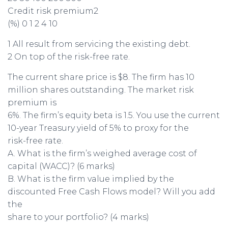
Credit risk premium2
(%) 0 1 2 4 10
1 All result from servicing the existing debt.
2 On top of the risk-free rate.
The current share price is $8. The firm has 10
million shares outstanding. The market risk
premium is
6%. The firm’s equity beta is 1.5. You use the current
10-year Treasury yield of 5% to proxy for the
risk-free rate.
A. What is the firm’s weighed average cost of
capital (WACC)? (6 marks)
B. What is the firm value implied by the
discounted Free Cash Flows model? Will you add
the
share to your portfolio? (4 marks)