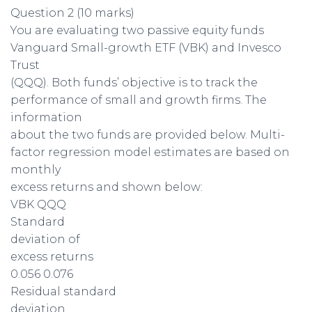
Question 2 (10 marks)
You are evaluating two passive equity funds
Vanguard Small-growth ETF (VBK) and Invesco
Trust
(QQQ). Both funds’ objective is to track the
performance of small and growth firms. The
information
about the two funds are provided below. Multi-
factor regression model estimates are based on
monthly
excess returns and shown below:
VBK QQQ
Standard
deviation of
excess returns
0.056 0.076
Residual standard
deviation