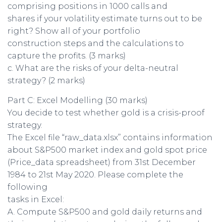
comprising positions in 1000 calls and
shares if your volatility estimate turns out to be
right? Show all of your portfolio
construction steps and the calculations to
capture the profits. (3 marks)
c. What are the risks of your delta-neutral
strategy? (2 marks)
Part C: Excel Modelling (30 marks)
You decide to test whether gold is a crisis-proof
strategy.
The Excel file “raw_data.xlsx” contains information
about S&P500 market index and gold spot price
(Price_data spreadsheet) from 31st December
1984 to 21st May 2020. Please complete the
following
tasks in Excel:
A. Compute S&P500 and gold daily returns and