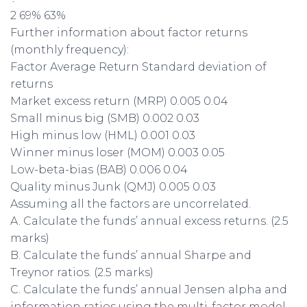
2 69% 63%
Further information about factor returns
(monthly frequency):
Factor Average Return Standard deviation of
returns
Market excess return (MRP) 0.005 0.04
Small minus big (SMB) 0.002 0.03
High minus low (HML) 0.001 0.03
Winner minus loser (MOM) 0.003 0.05
Low-beta-bias (BAB) 0.006 0.04
Quality minus Junk (QMJ) 0.005 0.03
Assuming all the factors are uncorrelated.
A. Calculate the funds’ annual excess returns. (2.5
marks)
B. Calculate the funds’ annual Sharpe and
Treynor ratios. (2.5 marks)
C. Calculate the funds’ annual Jensen alpha and
information ratios using the multi-factor model