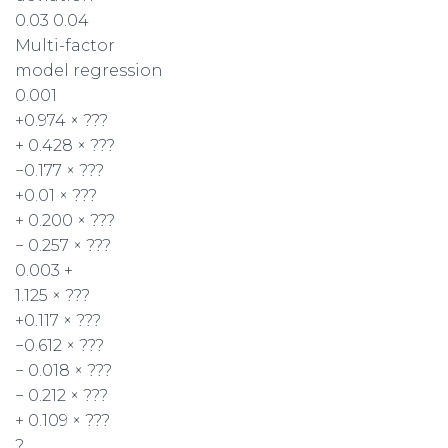
0.03 0.04
Multi-factor
model regression
0.001
+0.974 × ???
+ 0.428 × ???
−0.177 × ???
+0.01 × ???
+ 0.200 × ???
− 0.257 × ???
0.003 +
1.125 × ???
+0.117 × ???
−0.612 × ???
− 0.018 × ???
− 0.212 × ???
+ 0.109 × ???
?