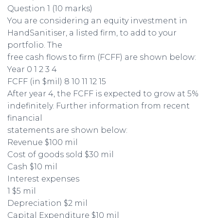
Question 1 (10 marks)
You are considering an equity investment in
HandSanitiser, a listed firm, to add to your
portfolio. The
free cash flows to firm (FCFF) are shown below:
Year 0 1 2 3 4
FCFF (in $mil) 8 10 11 12 15
After year 4, the FCFF is expected to grow at 5%
indefinitely. Further information from recent
financial
statements are shown below:
Revenue $100 mil
Cost of goods sold $30 mil
Cash $10 mil
Interest expenses
1 $5 mil
Depreciation $2 mil
Capital Expenditure $10 mil