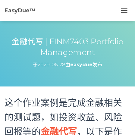
EasyDue™️
切
换
导
航
金融代写 | FINM7403 Portfolio
Management
于
2020-06-28
由
easydue
发布
这个作业案例是完成金融相关
的测试题，如投资收益、风险
回报等的
金融代写
，以下是作