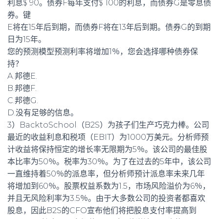
利息$ 90。债券F每年支付$ 100的利息，而债券G是零息债
券。键
E将在15年后到期，而债券F将在13年后到期。债券G的到期
日为15年。
您的预测模型预测利率将增加1％，您会选择哪种债券保
持？
A.邦德E.
B.邦德F.
C.邦德G.
D.没有足够的信息。
3）BacktoSchool（B2S）为孩子们生产巧克力棒。公司
最近的收益利息和税项（EBIT）为1000万美元。分析师预
计收益将保持恒定的增长率无限期为5％。该公司的最佳股
本比率为50％。税率为30％。为了在过去的5年中，该公司
一直维持着50％的派息率，但分析师预计派息率未来几年
将增加到60％。股票权益系数为1.5，市场风险溢价为6％，
并且无风险利率为3.5％。由于大多数公司的投资者都喜欢
股息，因此B2S的CFO宣布他们将把股息支付率提高到