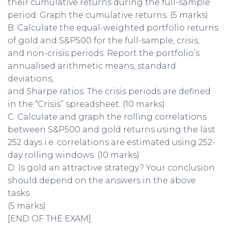
their cumulative returns during the full-sample
period. Graph the cumulative returns. (5 marks)
B. Calculate the equal-weighted portfolio returns
of gold and S&P500 for the full-sample, crisis,
and non-crisis periods. Report the portfolio’s
annualised arithmetic means, standard
deviations,
and Sharpe ratios. The crisis periods are defined
in the “Crisis” spreadsheet. (10 marks)
C. Calculate and graph the rolling correlations
between S&P500 and gold returns using the last
252 days i.e. correlations are estimated using 252-
day rolling windows. (10 marks)
D. Is gold an attractive strategy? Your conclusion
should depend on the answers in the above
tasks.
(5 marks)
[END OF THE EXAM]