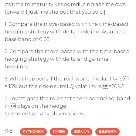
its time to maturity keeps reducing as time ows
forward { just like the put that you sold.]
1. Compare the move-based with the time-based
hedging strategy with delta hedging. Assume a
base band of 0:05.
2. Compare the move-based with the time-based
hedging strategy with delta and gamma
hedging.
3. What happens if the real-world P volatility is 
= 15% but the risk-neutral Q volatility is  =20%?
4. Investigate the role that the rebalancing-band
in  plays on the hedge.
Comment on any observations.
分类：
PYTHON代写
代写案例
加拿大代写
金融编程代写