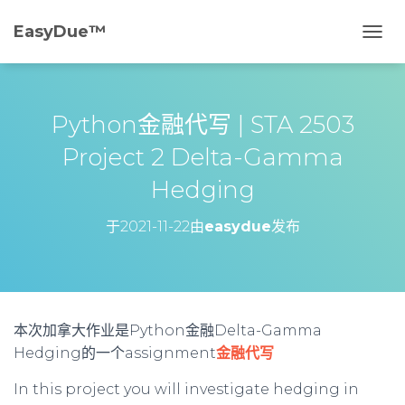
EasyDue™️
切
换
导
航
Python金融代写 | STA 2503
Project 2 Delta-Gamma
Hedging
于
2021-11-22
由
easydue
发布
本次加拿大作业是Python金融Delta-Gamma
Hedging的一个assignment
金融代写
In this project you will investigate hedging in