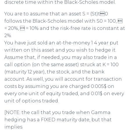
discrete time within the Black-Scholes model.
You are to assume that an asset S = (St)t0
follows the Black-Scholes model with S0 = 100, 
= 20%,  = 10% and the risk-free rate is constant at
2%.
You have just sold an at-the-money 1 4 year put
written on this asset and you wish to hedge it.
Assume that, if needed, you may also trade in a
call option (on the same asset) struck at K = 100
(maturity 12 year), the stock, and the bank
account. As well, you will account for transaction
costs by assuming you are charged 0:005$ on
every one unit of equity traded, and 0:01$ on every
unit of options traded.
[NOTE: the call that you trade when Gamma
hedging has a FIXED maturity date, but that
implies