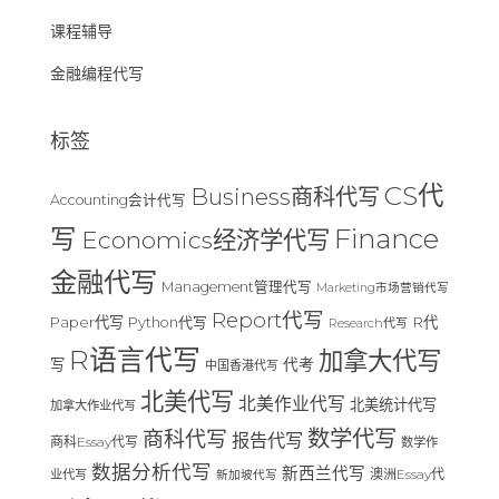
课程辅导
金融编程代写
标签
CS代
Business商科代写
Accounting会计代写
Finance
写
Economics经济学代写
金融代写
Management管理代写
Marketing市场营销代写
Report代写
Paper代写
R代
Python代写
Research代写
R语言代写
加拿大代写
写
代考
中国香港代写
北美代写
北美作业代写
北美统计代写
加拿大作业代写
数学代写
商科代写
报告代写
商科Essay代写
数学作
数据分析代写
新西兰代写
澳洲Essay代
业代写
新加坡代写