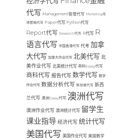
Finance金融
经济学代写
代写
Management管理代写
Marketing市
Paper代写
Python代写
场营销代写
R
Report代写
R代写
Research代写
语言代写
加拿
代考
中国香港代写
大代写
北美代写
北
加拿大作业代写
美作业代写
北美统计代写
商科Essay代写
数学代写
商科代写
报告代写
数学
数据分析代写
新西
作业代写
新加坡代写
澳洲代写
兰代写
澳洲Essay代写
留学生
澳洲作业代写
澳洲统计代写
课业指导
统计代写
经济代写
美国代写
美国作业代写
美国数学