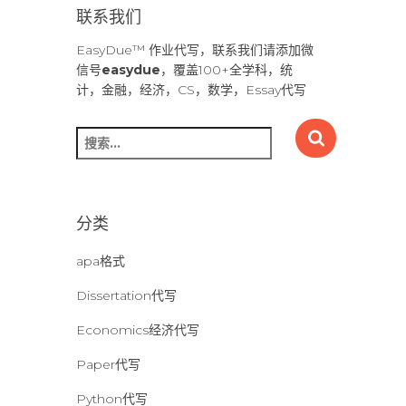
联系我们
EasyDue™ 作业代写，联系我们请添加微
信号
easydue
，覆盖100+全学科，统
计，金融，经济，CS，数学，Essay代写
搜
索
：
分类
apa格式
Dissertation代写
Economics经济代写
Paper代写
Python代写