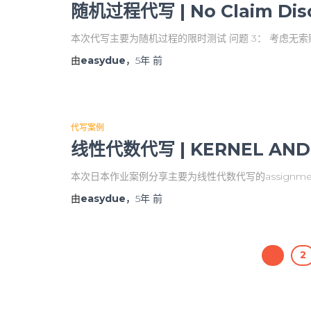
随机过程代写 | No Claim Dis
本次代写主要为随机过程的限时测试 问题 3： 考虑无索赔
由
easydue
，
5年
前
代写案例
线性代数代写 | KERNEL AND 
本次日本作业案例分享主要为线性代数代写的assignment
由
easydue
，
5年
前
1
2
文
章