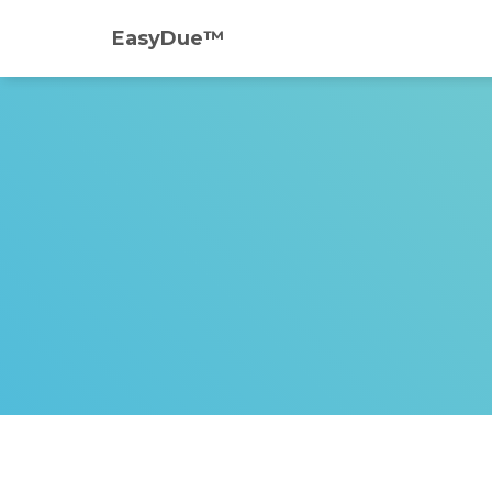
EasyDue™️