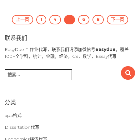
文
上一页
1
4
5
6
8
下一页
章
联系我们
导
EasyDue™ 作业代写，联系我们请添加微信号
easydue
，覆盖
100+全学科，统计，金融，经济，CS，数学，Essay代写
航
搜
索
：
分类
apa格式
Dissertation代写
Economics经济代写