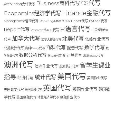
CS代写
Business商科代写
Accounting会计代写
Finance金融代写
Economics经济学代写
Paper代写
Management管理代写
Python代写
Marketing市场营销代写
R语言代写
Report代写
R代写
Research代写
中国香港代写
加拿大代写
北美代写
北美作业代写
代考
加拿大作业代写
数学代写
商科代写
报告代写
北美统计代写
商科Essay代写
数
数据分析代写
新西兰代写
澳洲Essay代写
学作业代写
新加坡代写
澳洲代写
留学生课业
澳洲作业代写
澳洲统计代写
美国代写
指导
统计代写
经济代写
美国作业代写
英国代写
英国作业代写
英国数
美国数学代写
美国金融代写
学代写
英国金融代写
计量经济学代写
金融作业代写