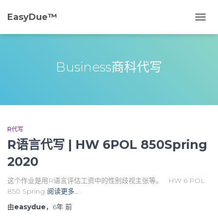
EasyDue™️
切
换
导
航
Business商科代写
R代写
R语言代写 | HW 6POL 850Spring
2020
这个作业是用R语言评估工资中的性别歧视主张等。 HW 6 POL
850 Spring
阅读更多…
由
easydue
，
6年
前