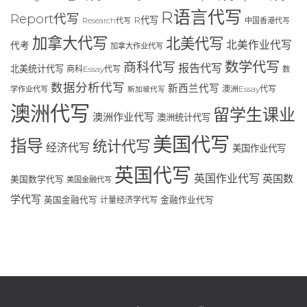
R语言代写
Report代写
R代写
Research代写
中国香港代写
加拿大代写
北美代写
北美作业代写
代考
加拿大作业代写
数学代写
商科代写
报告代写
北美统计代写
商科Essay代写
数
数据分析代写
新西兰代写
澳洲Essay代写
学作业代写
新加坡代写
澳洲代写
留学生课业
澳洲作业代写
澳洲统计代写
美国代写
指导
统计代写
经济代写
美国作业代写
英国代写
英国作业代写
英国数
美国数学代写
美国金融代写
学代写
英国金融代写
计量经济学代写
金融作业代写