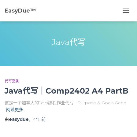
EasyDue™️
切
换
导
航
Java代写
代写案例
Java代写｜Comp2402 A4 PartB
这是一个加拿大的Java编程作业代写 Purpose & Goals Gene
阅读更多…
由
easydue
，
4年
前